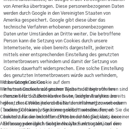
von Amerika übertragen. Diese personenbezogenen Daten
werden durch Google in den Vereinigten Staaten von
Amerika gespeichert. Google gibt diese über das
technische Verfahren erhobenen personenbezogenen
Daten unter Umständen an Dritte weiter. Die betroffene
Person kann die Setzung von Cookies durch unsere
Internetseite, wie oben bereits dargestellt, jederzeit
mittels einer entsprechenden Einstellung des genutzten
Internetbrowsers verhindern und damit der Setzung von
Cookies dauerhaft widersprechen. Eine solche Einstellung
des genutzten Internetbrowsers würde auch verhindern,
Wir benutzen Cookies
dass Google ein Cookie auf dem
Wir nutzen Cookies auf unserer Website. Einige von ihnen sind
informationstechnologischen System der betroffenen
essenziell für den Betrieb der Seite, während andere uns
Person setzt. Zudem kann ein von Google Analytics bereits
helfen, diese Website und die Nutzererfahrung zu verbessern
gesetzter Cookie jederzeit über den Internetbrowser oder
(Tracking Cookies). Sie können selbst entscheiden, ob Sie di
andere Softwareprogramme gelöscht werden. Ferner
Cookies zulassen möchten. Bitte beachten Sie, dass bei eine
besteht für die betroffene Person die Möglichkeit, einer
Ablehnung womöglich nicht mehr alle Funktionalitäten der
Erfassung der durch Google Analytics erzeugten, auf eine